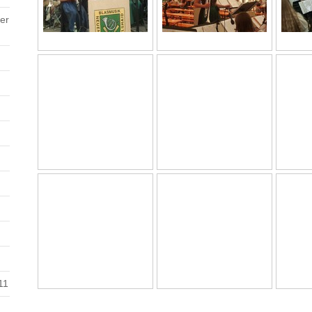
er
11