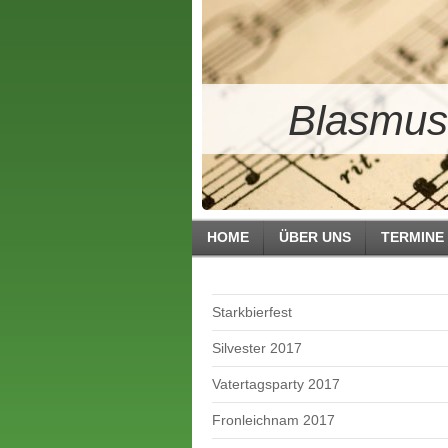
Blasmusi
HOME
ÜBER UNS
TERMINE
Starkbierfest
Silvester 2017
Vatertagsparty 2017
Fronleichnam 2017